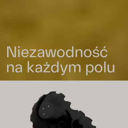
Niezawodność
na każdym polu
Slide 3 of 5.